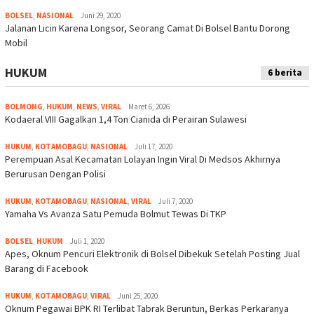
BOLSEL
,
NASIONAL
Juni 29, 2020
Jalanan Licin Karena Longsor, Seorang Camat Di Bolsel Bantu Dorong
Mobil
HUKUM
6 berita
BOLMONG
,
HUKUM
,
NEWS
,
VIRAL
Maret 6, 2026
Kodaeral VIII Gagalkan 1,4 Ton Cianida di Perairan Sulawesi
HUKUM
,
KOTAMOBAGU
,
NASIONAL
Juli 17, 2020
Perempuan Asal Kecamatan Lolayan Ingin Viral Di Medsos Akhirnya
Berurusan Dengan Polisi
HUKUM
,
KOTAMOBAGU
,
NASIONAL
,
VIRAL
Juli 7, 2020
Yamaha Vs Avanza Satu Pemuda Bolmut Tewas Di TKP
BOLSEL
,
HUKUM
Juli 1, 2020
Apes, Oknum Pencuri Elektronik di Bolsel Dibekuk Setelah Posting Jual
Barang di Facebook
HUKUM
,
KOTAMOBAGU
,
VIRAL
Juni 25, 2020
Oknum Pegawai BPK RI Terlibat Tabrak Beruntun, Berkas Perkaranya