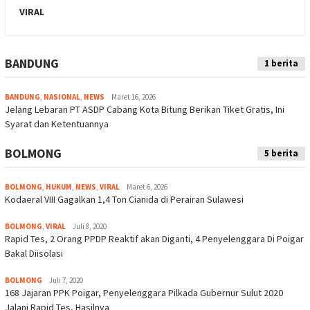
VIRAL
BANDUNG
Indeks
1 berita
BANDUNG
,
NASIONAL
,
NEWS
Maret 16, 2026
Jelang Lebaran PT ASDP Cabang Kota Bitung Berikan Tiket Gratis, Ini
Syarat dan Ketentuannya
BOLMONG
5 berita
BOLMONG
,
HUKUM
,
NEWS
,
VIRAL
Maret 6, 2026
Kodaeral VIII Gagalkan 1,4 Ton Cianida di Perairan Sulawesi
BOLMONG
,
VIRAL
Juli 8, 2020
Rapid Tes, 2 Orang PPDP Reaktif akan Diganti, 4 Penyelenggara Di Poigar
Bakal Diisolasi
BOLMONG
Juli 7, 2020
168 Jajaran PPK Poigar, Penyelenggara Pilkada Gubernur Sulut 2020
Jalani Rapid Tes, Hasilnya