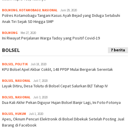
BOLMONG
,
KOTAMOBAGU
,
NASIONAL
Juni 29, 2020
Polres Kotamobagu Tangani Kasus Ayah Bejad yang Diduga Setubuhi
Anak Tiri Sejak SD Hingga SMP
BOLMONG
Mei 27, 2020
Ini Riwayat Perjalanan Warga Tadoy yang Positif Covid-19
BOLSEL
7 berita
BOLSEL
,
POLITIK
Juli 18, 2020
KPU Bolsel Apel Akbar Coklit, 148 PPDP Mulai Bergerak Serentak
BOLSEL
,
NASIONAL
Juli 7, 2020
Layak Ditiru, Desa Tolutu di Bolsel Cepat Salurkan BLT Tahap IV
BOLSEL
,
NASIONAL
Juli 3, 2020
Dua Kali Akhir Pekan Diguyur Hujan Bolsel Banjir Lagi, Ini Foto-Fotonya
BOLSEL
,
HUKUM
Juli 1, 2020
Apes, Oknum Pencuri Elektronik di Bolsel Dibekuk Setelah Posting Jual
Barang di Facebook