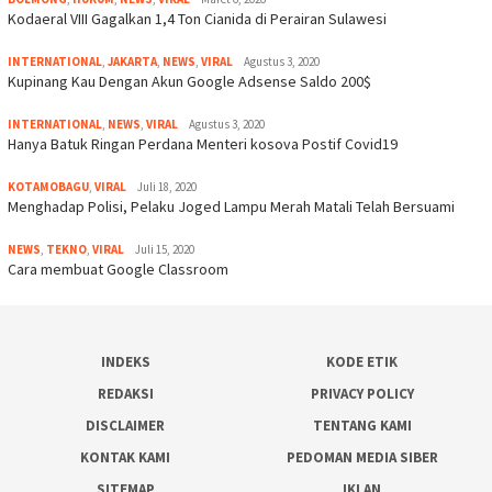
Kodaeral VIII Gagalkan 1,4 Ton Cianida di Perairan Sulawesi
INTERNATIONAL
,
JAKARTA
,
NEWS
,
VIRAL
Agustus 3, 2020
Kupinang Kau Dengan Akun Google Adsense Saldo 200$
INTERNATIONAL
,
NEWS
,
VIRAL
Agustus 3, 2020
Hanya Batuk Ringan Perdana Menteri kosova Postif Covid19
KOTAMOBAGU
,
VIRAL
Juli 18, 2020
Menghadap Polisi, Pelaku Joged Lampu Merah Matali Telah Bersuami
NEWS
,
TEKNO
,
VIRAL
Juli 15, 2020
Cara membuat Google Classroom
INDEKS
KODE ETIK
REDAKSI
PRIVACY POLICY
DISCLAIMER
TENTANG KAMI
KONTAK KAMI
PEDOMAN MEDIA SIBER
SITEMAP
IKLAN