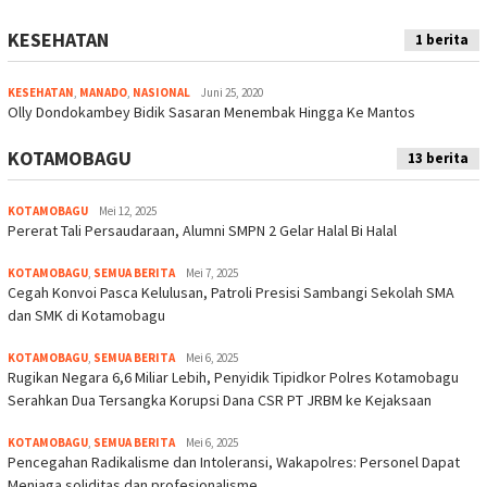
KESEHATAN
1 berita
KESEHATAN
,
MANADO
,
NASIONAL
Juni 25, 2020
Olly Dondokambey Bidik Sasaran Menembak Hingga Ke Mantos
KOTAMOBAGU
13 berita
KOTAMOBAGU
Mei 12, 2025
Pererat Tali Persaudaraan, Alumni SMPN 2 Gelar Halal Bi Halal
KOTAMOBAGU
,
SEMUA BERITA
Mei 7, 2025
Cegah Konvoi Pasca Kelulusan, Patroli Presisi Sambangi Sekolah SMA
dan SMK di Kotamobagu
KOTAMOBAGU
,
SEMUA BERITA
Mei 6, 2025
Rugikan Negara 6,6 Miliar Lebih, Penyidik Tipidkor Polres Kotamobagu
Serahkan Dua Tersangka Korupsi Dana CSR PT JRBM ke Kejaksaan
KOTAMOBAGU
,
SEMUA BERITA
Mei 6, 2025
Pencegahan Radikalisme dan Intoleransi, Wakapolres: Personel Dapat
Menjaga soliditas dan profesionalisme