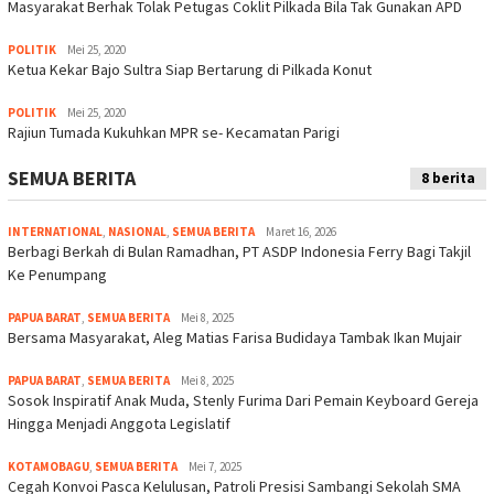
Masyarakat Berhak Tolak Petugas Coklit Pilkada Bila Tak Gunakan APD
POLITIK
Mei 25, 2020
Ketua Kekar Bajo Sultra Siap Bertarung di Pilkada Konut
POLITIK
Mei 25, 2020
Rajiun Tumada Kukuhkan MPR se- Kecamatan Parigi
SEMUA BERITA
8 berita
INTERNATIONAL
,
NASIONAL
,
SEMUA BERITA
Maret 16, 2026
Berbagi Berkah di Bulan Ramadhan, PT ASDP Indonesia Ferry Bagi Takjil
Ke Penumpang
PAPUA BARAT
,
SEMUA BERITA
Mei 8, 2025
Bersama Masyarakat, Aleg Matias Farisa Budidaya Tambak Ikan Mujair
PAPUA BARAT
,
SEMUA BERITA
Mei 8, 2025
Sosok Inspiratif Anak Muda, Stenly Furima Dari Pemain Keyboard Gereja
Hingga Menjadi Anggota Legislatif
KOTAMOBAGU
,
SEMUA BERITA
Mei 7, 2025
Cegah Konvoi Pasca Kelulusan, Patroli Presisi Sambangi Sekolah SMA