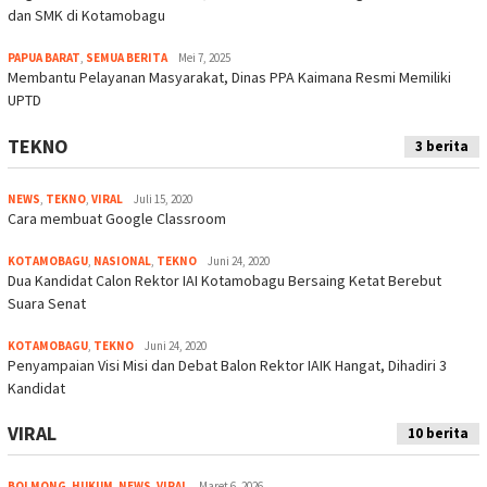
dan SMK di Kotamobagu
PAPUA BARAT
,
SEMUA BERITA
Mei 7, 2025
Membantu Pelayanan Masyarakat, Dinas PPA Kaimana Resmi Memiliki
UPTD
TEKNO
3 berita
NEWS
,
TEKNO
,
VIRAL
Juli 15, 2020
Cara membuat Google Classroom
KOTAMOBAGU
,
NASIONAL
,
TEKNO
Juni 24, 2020
Dua Kandidat Calon Rektor IAI Kotamobagu Bersaing Ketat Berebut
Suara Senat
KOTAMOBAGU
,
TEKNO
Juni 24, 2020
Penyampaian Visi Misi dan Debat Balon Rektor IAIK Hangat, Dihadiri 3
Kandidat
VIRAL
10 berita
BOLMONG
,
HUKUM
,
NEWS
,
VIRAL
Maret 6, 2026