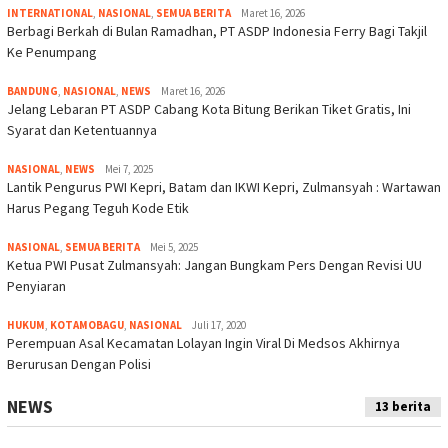
INTERNATIONAL
,
NASIONAL
,
SEMUA BERITA
Maret 16, 2026
Berbagi Berkah di Bulan Ramadhan, PT ASDP Indonesia Ferry Bagi Takjil
Ke Penumpang
BANDUNG
,
NASIONAL
,
NEWS
Maret 16, 2026
Jelang Lebaran PT ASDP Cabang Kota Bitung Berikan Tiket Gratis, Ini
Syarat dan Ketentuannya
NASIONAL
,
NEWS
Mei 7, 2025
Lantik Pengurus PWI Kepri, Batam dan IKWI Kepri, Zulmansyah : Wartawan
Harus Pegang Teguh Kode Etik
NASIONAL
,
SEMUA BERITA
Mei 5, 2025
Ketua PWI Pusat Zulmansyah: Jangan Bungkam Pers Dengan Revisi UU
Penyiaran
HUKUM
,
KOTAMOBAGU
,
NASIONAL
Juli 17, 2020
Perempuan Asal Kecamatan Lolayan Ingin Viral Di Medsos Akhirnya
Berurusan Dengan Polisi
NEWS
13 berita