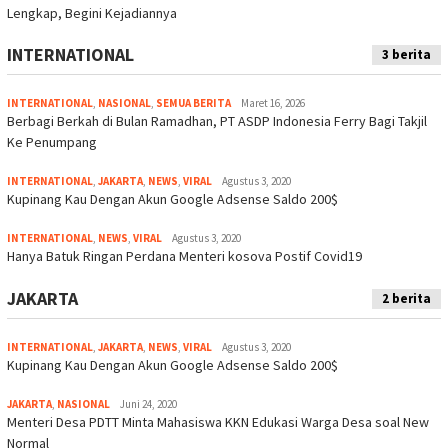
Lengkap, Begini Kejadiannya
INTERNATIONAL
3 berita
INTERNATIONAL
,
NASIONAL
,
SEMUA BERITA
Maret 16, 2026
Berbagi Berkah di Bulan Ramadhan, PT ASDP Indonesia Ferry Bagi Takjil
Ke Penumpang
INTERNATIONAL
,
JAKARTA
,
NEWS
,
VIRAL
Agustus 3, 2020
Kupinang Kau Dengan Akun Google Adsense Saldo 200$
INTERNATIONAL
,
NEWS
,
VIRAL
Agustus 3, 2020
Hanya Batuk Ringan Perdana Menteri kosova Postif Covid19
JAKARTA
2 berita
INTERNATIONAL
,
JAKARTA
,
NEWS
,
VIRAL
Agustus 3, 2020
Kupinang Kau Dengan Akun Google Adsense Saldo 200$
JAKARTA
,
NASIONAL
Juni 24, 2020
Menteri Desa PDTT Minta Mahasiswa KKN Edukasi Warga Desa soal New
Normal