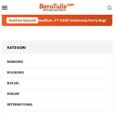
Loncat
Menu
ke
Mobile
konten
rkah di Bulan Ramadhan, PT ASDP Indonesia Ferry Bagi Takjil K
Konten Spesial
KATEGORI
BANDUNG
BOLMONG
BOLSEL
HUKUM
INTERNATIONAL