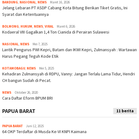
BANDUNG
,
NASIONAL
,
NEWS
Maret 16, 2026
Jelang Lebaran PT ASDP Cabang Kota Bitung Berikan Tiket Gratis, Ini
Syarat dan Ketentuannya
BOLMONG
,
HUKUM
,
NEWS
,
VIRAL
Maret 6, 2026
Kodaeral VIII Gagalkan 1,4 Ton Cianida di Perairan Sulawesi
NASIONAL
,
NEWS
Mei 7, 2025
Lantik Pengurus PWI Kepri, Batam dan IKWI Kepri, Zulmansyah : Wartawan
Harus Pegang Teguh Kode Etik
KOTAMOBAGU
,
NEWS
Mei 5, 2025
Kehadiran Zulmansyah di RDPU, Vanny: Jangan Terlalu Lama Tidur, Hendri
CH bangun Sudah di Pecat.
NEWS
Oktober 26, 2020
Cara Daftar Eform BPUM BRI
PAPUA BARAT
11 berita
PAPUA BARAT
Juni 12, 2025
64 OKP Terdaftar di Musda Ke-VI KNPI Kaimana