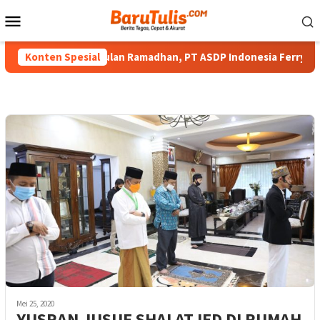
Loncat
Menu
ke
Mobile
konten
gi Berkah di Bulan Ramadhan, PT ASDP Indonesia Ferry Bagi Takj
Konten Spesial
Mei 25, 2020
YUSRAN JUSUF SHALAT IED DI RUMAH