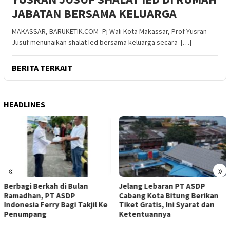
JABATAN BERSAMA KELUARGA
MAKASSAR, BARUKETIK.COM–Pj Wali Kota Makassar, Prof Yusran
Jusuf menunaikan shalat Ied bersama keluarga secara […]
BERITA TERKAIT
HEADLINES
«
»
Jelang Lebaran PT ASDP
Kodaeral VIII Gagalkan 1,4 Ton
Cabang Kota Bitung Berikan
Cianida di Perairan Sulawesi
Tiket Gratis, Ini Syarat dan
Ketentuannya