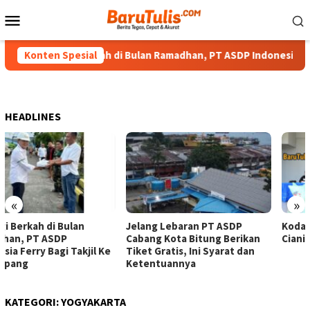
Loncat
Menu
ke
Mobile
konten
Berbagi Berkah di Bulan Ramadhan, PT ASDP Indonesia Ferry B
Konten Spesial
HEADLINES
«
»
Jelang Lebaran PT ASDP
Kodaeral VIII Gagalkan 1,4 Ton
Cabang Kota Bitung Berikan
Cianida di Perairan Sulawesi
Tiket Gratis, Ini Syarat dan
Ketentuannya
KATEGORI:
YOGYAKARTA