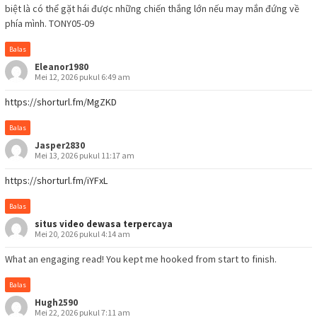
biệt là có thể gặt hái được những chiến thắng lớn nếu may mắn đứng về
phía mình. TONY05-09
Balas
Eleanor1980
Mei 12, 2026 pukul 6:49 am
https://shorturl.fm/MgZKD
Balas
Jasper2830
Mei 13, 2026 pukul 11:17 am
https://shorturl.fm/iYFxL
Balas
situs video dewasa terpercaya
Mei 20, 2026 pukul 4:14 am
What an engaging read! You kept me hooked from start to finish.
Balas
Hugh2590
Mei 22, 2026 pukul 7:11 am