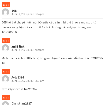
Balas
66B
Juni 17, 2026 pukul 6:04 pm
66B
hỗ trợ chuyển tiền nội bộ giữa các sảnh: từ thể thao sang slot, từ
casino sang bắn cá – chỉ mất 1 click, không cần rút/nạp trung gian.
TONY06-16
Balas
xn88 link
Juni 17, 2026 pukul 7:29 pm
Mình thích cách
xn88 link
bố trí giao diện rõ ràng nên dễ thao tác. TONY06-
16
Balas
Ayla2395
Juni 18, 2026 pukul 8:03 am
https://shorturl.fm/C92lw
Balas
Christian2627