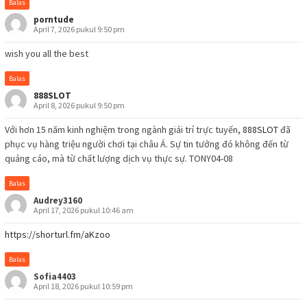
Balas
porntude
April 7, 2026 pukul 9:50 pm
wish you all the best
Balas
888SLOT
April 8, 2026 pukul 9:50 pm
Với hơn 15 năm kinh nghiệm trong ngành giải trí trực tuyến,
888SLOT
đã
phục vụ hàng triệu người chơi tại châu Á. Sự tin tưởng đó không đến từ
quảng cáo, mà từ chất lượng dịch vụ thực sự. TONY04-08
Balas
Audrey3160
April 17, 2026 pukul 10:46 am
https://shorturl.fm/aKzoo
Balas
Sofia4403
April 18, 2026 pukul 10:59 pm