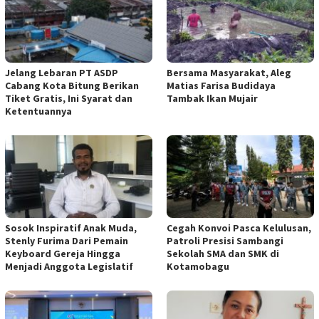
Jelang Lebaran PT ASDP
Bersama Masyarakat, Aleg
Cabang Kota Bitung Berikan
Matias Farisa Budidaya
Tiket Gratis, Ini Syarat dan
Tambak Ikan Mujair
Ketentuannya
Sosok Inspiratif Anak Muda,
Cegah Konvoi Pasca Kelulusan,
Stenly Furima Dari Pemain
Patroli Presisi Sambangi
Keyboard Gereja Hingga
Sekolah SMA dan SMK di
Menjadi Anggota Legislatif
Kotamobagu