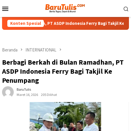
Loncat
Menu
ke
Mobile
konten
madhan, PT ASDP Indonesia Ferry Bagi Takjil Ke Penumpang
Konten Spesial
Beranda
INTERNATIONAL
Berbagi Berkah di Bulan Ramadhan, PT
ASDP Indonesia Ferry Bagi Takjil Ke
Penumpang
BaruTulis
Maret 16, 2026
205 Dilihat