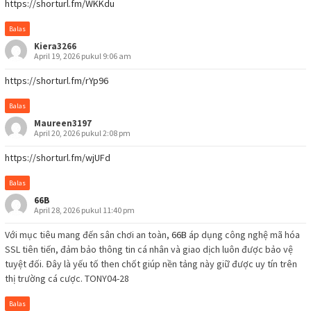
https://shorturl.fm/WKKdu
Balas
Kiera3266
April 19, 2026 pukul 9:06 am
https://shorturl.fm/rYp96
Balas
Maureen3197
April 20, 2026 pukul 2:08 pm
https://shorturl.fm/wjUFd
Balas
66B
April 28, 2026 pukul 11:40 pm
Với mục tiêu mang đến sân chơi an toàn,
66B
áp dụng công nghệ mã hóa
SSL tiên tiến, đảm bảo thông tin cá nhân và giao dịch luôn được bảo vệ
tuyệt đối. Đây là yếu tố then chốt giúp nền tảng này giữ được uy tín trên
thị trường cá cược. TONY04-28
Balas