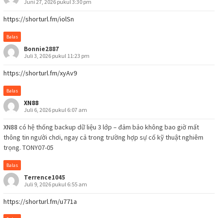
Juni 27, 2026 pukul 3:30 pm
https://shorturl.fm/iolSn
Balas
Bonnie2887
Juli 3, 2026 pukul 11:23 pm
https://shorturl.fm/xyAv9
Balas
XN88
Juli 6, 2026 pukul 6:07 am
XN88
có hệ thống backup dữ liệu 3 lớp – đảm bảo không bao giờ mất
thông tin người chơi, ngay cả trong trường hợp sự cố kỹ thuật nghiêm
trọng. TONY07-05
Balas
Terrence1045
Juli 9, 2026 pukul 6:55 am
https://shorturl.fm/u771a