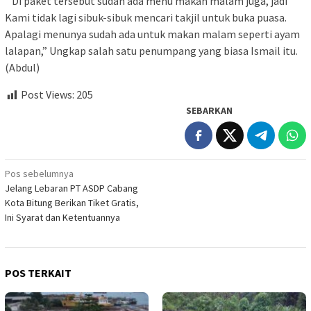
” Di paket tersebut sudah ada menu makan malam juga, jadi
Kami tidak lagi sibuk-sibuk mencari takjil untuk buka puasa.
Apalagi menunya sudah ada untuk makan malam seperti ayam
lalapan,” Ungkap salah satu penumpang yang biasa Ismail itu.
(Abdul)
Post Views:
205
SEBARKAN
Navigasi
Pos sebelumnya
Jelang Lebaran PT ASDP Cabang
pos
Kota Bitung Berikan Tiket Gratis,
Ini Syarat dan Ketentuannya
POS TERKAIT