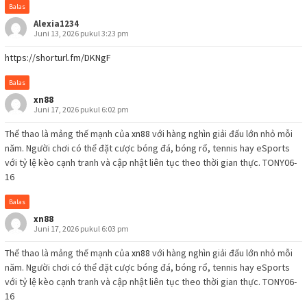
Balas
Alexia1234
Juni 13, 2026 pukul 3:23 pm
https://shorturl.fm/DKNgF
Balas
xn88
Juni 17, 2026 pukul 6:02 pm
Thể thao là mảng thế mạnh của
xn88
với hàng nghìn giải đấu lớn nhỏ mỗi
năm. Người chơi có thể đặt cược bóng đá, bóng rổ, tennis hay eSports
với tỷ lệ kèo cạnh tranh và cập nhật liên tục theo thời gian thực. TONY06-
16
Balas
xn88
Juni 17, 2026 pukul 6:03 pm
Thể thao là mảng thế mạnh của
xn88
với hàng nghìn giải đấu lớn nhỏ mỗi
năm. Người chơi có thể đặt cược bóng đá, bóng rổ, tennis hay eSports
với tỷ lệ kèo cạnh tranh và cập nhật liên tục theo thời gian thực. TONY06-
16