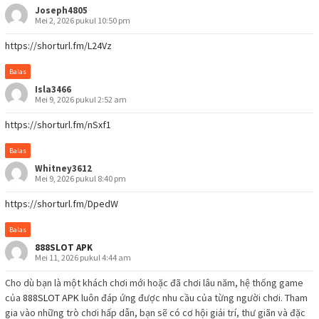
Joseph4805
Mei 2, 2026 pukul 10:50 pm
https://shorturl.fm/L24Vz
Balas
Isla3466
Mei 9, 2026 pukul 2:52 am
https://shorturl.fm/nSxf1
Balas
Whitney3612
Mei 9, 2026 pukul 8:40 pm
https://shorturl.fm/DpedW
Balas
888SLOT APK
Mei 11, 2026 pukul 4:44 am
Cho dù bạn là một khách chơi mới hoặc đã chơi lâu năm, hệ thống game
của
888SLOT APK
luôn đáp ứng được nhu cầu của từng người chơi. Tham
gia vào những trò chơi hấp dẫn, bạn sẽ có cơ hội giải trí, thư giãn và đặc