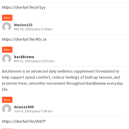
https://shorturl.fm/uY1yy
Balas
Marion133
Mei 30, 2026 pukul 3:18 pm
https://shorturl.fm/4OcJa
Balas
backbiome
Mei 31, 2026 pukul 10:37 pm
Backbiome is an advanced daily wellness supplement formulated to
help support spinal comfort, reduce feelings of built-up tension, and
promote freer, smoother movement throughout
backbiome
everyday
life.
Balas
Ariana1809
Juni 4, 2026 pukul 7:00 am
https://shorturl.fm/VU67T