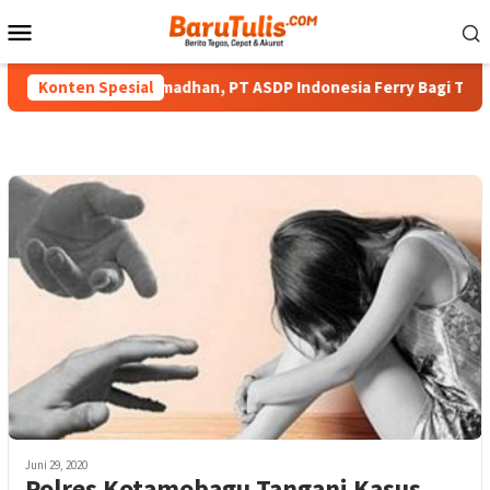
Loncat
Menu
ke
Mobile
konten
ah di Bulan Ramadhan, PT ASDP Indonesia Ferry Bagi Takjil Ke 
Konten Spesial
Juni 29, 2020
Polres Kotamobagu Tangani Kasus