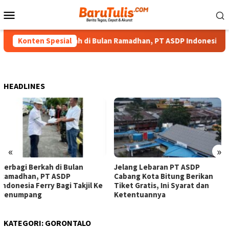
Loncat
Menu
ke
Mobile
konten
Berbagi Berkah di Bulan Ramadhan, PT ASDP Indonesia Ferry B
Konten Spesial
HEADLINES
«
»
Jelang Lebaran PT ASDP
Kodaeral VIII Gagalkan 1,4 Ton
Cabang Kota Bitung Berikan
Cianida di Perairan Sulawesi
Tiket Gratis, Ini Syarat dan
Ketentuannya
KATEGORI:
GORONTALO