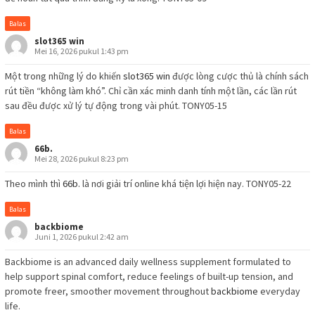
Balas
slot365 win
Mei 16, 2026 pukul 1:43 pm
Một trong những lý do khiến
slot365 win
được lòng cược thủ là chính sách
rút tiền “không làm khó”. Chỉ cần xác minh danh tính một lần, các lần rút
sau đều được xử lý tự động trong vài phút. TONY05-15
Balas
66b.
Mei 28, 2026 pukul 8:23 pm
Theo mình thì
66b.
là nơi giải trí online khá tiện lợi hiện nay. TONY05-22
Balas
backbiome
Juni 1, 2026 pukul 2:42 am
Backbiome is an advanced daily wellness supplement formulated to
help support spinal comfort, reduce feelings of built-up tension, and
promote freer, smoother movement throughout
backbiome
everyday
life.