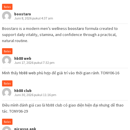
Balas
boostaro
Juni 8, 2026 pukul 4:37 am
Boostaro is a modern men’s wellness
boostaro
formula created to
support daily vitality, stamina, and confidence through a practical,
natural routine.
Balas
hb88 web
Juni 17, 2026 pukul 7:32 pm
Mình thấy
hb88 web
phù hợp để giải trí vào thời gian rảnh. TONY06-16
Balas
hb88 club
Juni 30, 2026 pukul 11:16 pm
Điều mình đánh giá cao là hb88 club có giao diện hiện đại nhưng dễ thao
tác. TONY06-29
Balas
picasso apk