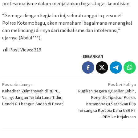
profesionalisme dalam menjalankan tugas-tugas kepolisian.
“ Semoga dengan kegiatan ini, seluruh anggota personel
Polres Kotamobagu, akan memahami bagaimana menangkal
dan melindungi dirinya dari radikalisme dan intoleransi,”
ujarnya (Abdul***)
Post Views:
319
SEBARKAN
Navigasi
Pos sebelumnya
Pos berikutnya
Kehadiran Zulmansyah di RDPU,
Rugikan Negara 6,6 Miliar Lebih,
pos
Vanny: Jangan Terlalu Lama Tidur,
Penyidik Tipidkor Polres
Hendri CH bangun Sudah di Pecat.
Kotamobagu Serahkan Dua
Tersangka Korupsi Dana CSR PT
JRBM ke Kejaksaan