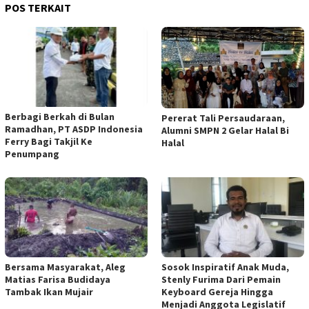
POS TERKAIT
Berbagi Berkah di Bulan
Pererat Tali Persaudaraan,
Ramadhan, PT ASDP Indonesia
Alumni SMPN 2 Gelar Halal Bi
Ferry Bagi Takjil Ke
Halal
Penumpang
Bersama Masyarakat, Aleg
Sosok Inspiratif Anak Muda,
Matias Farisa Budidaya
Stenly Furima Dari Pemain
Tambak Ikan Mujair
Keyboard Gereja Hingga
Menjadi Anggota Legislatif