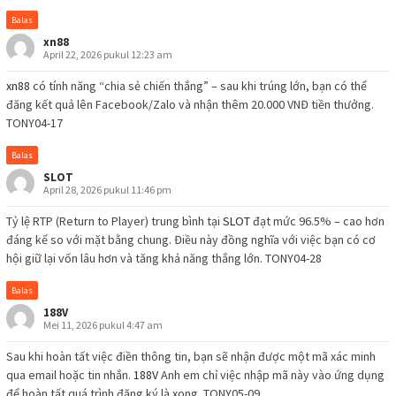
Balas
xn88
April 22, 2026 pukul 12:23 am
xn88
có tính năng “chia sẻ chiến thắng” – sau khi trúng lớn, bạn có thể
đăng kết quả lên Facebook/Zalo và nhận thêm 20.000 VNĐ tiền thưởng.
TONY04-17
Balas
SLOT
April 28, 2026 pukul 11:46 pm
Tỷ lệ RTP (Return to Player) trung bình tại
SLOT
đạt mức 96.5% – cao hơn
đáng kể so với mặt bằng chung. Điều này đồng nghĩa với việc bạn có cơ
hội giữ lại vốn lâu hơn và tăng khả năng thắng lớn. TONY04-28
Balas
188V
Mei 11, 2026 pukul 4:47 am
Sau khi hoàn tất việc điền thông tin, bạn sẽ nhận được một mã xác minh
qua email hoặc tin nhắn.
188V
Anh em chỉ việc nhập mã này vào ứng dụng
để hoàn tất quá trình đăng ký là xong. TONY05-09