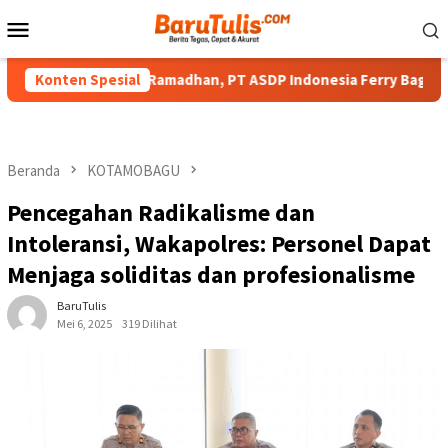
Loncat
Menu
ke
Mobile
konten
ah di Bulan Ramadhan, PT ASDP Indonesia Ferry Bagi Takjil Ke P
Konten Spesial
Beranda
KOTAMOBAGU
Pencegahan Radikalisme dan
Intoleransi, Wakapolres: Personel Dapat
Menjaga soliditas dan profesionalisme
BaruTulis
Mei 6, 2025
319 Dilihat