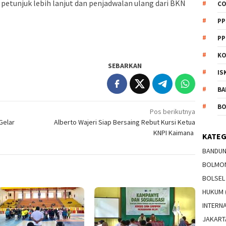
petunjuk lebih lanjut dan penjadwalan ulang dari BKN
CO
PP
PP
K
SEBARKAN
IS
BA
B
Pos berikutnya
Gelar
Alberto Wajeri Siap Bersaing Rebut Kursi Ketua
KNPI Kaimana
KATEG
BANDU
BOLMO
BOLSEL
HUKUM
INTERN
JAKART