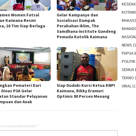
KESEHA
KOTAM
amen Women Futsal
Gelar Kampanye dan
MAKAS
ue Kaimana Resmi
Sosialisasi Dampak
ka, 10 Tim Siap Berlaga
Perubahan Iklim, The
MANAD
Samdhana Institute Gandeng
NASION
Pemuda Katolik Kaimana
NEWS
(1
PAPUA 
POLITIK
SEMUA 
TEKNO
(
ngkan Pemateri Dari
Siap Duduki Kursi Ketua KNPI
VIRAL
(1
 Dinas P3A Gelar
Kaimana, Rikky Eramuri
atan Standar Pelayanan
Optimis 80 Persen Menang
mpuan dan Anak
as yang wajib ditandai
*