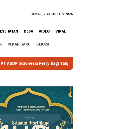
JUMAT, 7 AGUSTUS 2026
ESEHATAN
DESA
VIDEO
VIRAL
N
PEKAN BARU
BEKASI
a Ferry Bagi Takjil Ke Penumpang
Jelang Lebaran PT ASDP