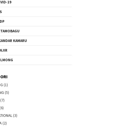
VID-19
S
DP
OTAMOBAGU
KANDAR KAMARU
NJIR
OLMONG
ORI
NG
(1)
NG
(5)
(7)
(6)
ATIONAL
(3)
A
(2)