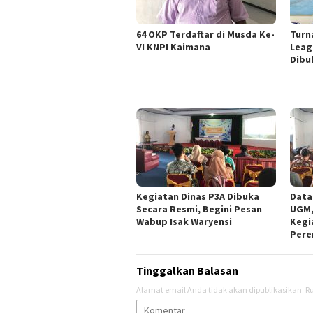
64 OKP Terdaftar di Musda Ke-
Turn
VI KNPI Kaimana
Leag
Dibu
Kegiatan Dinas P3A Dibuka
Data
Secara Resmi, Begini Pesan
UGM,
Wabup Isak Waryensi
Kegi
Pere
Tinggalkan Balasan
Alamat email Anda tidak akan dipublikasikan.
Ru