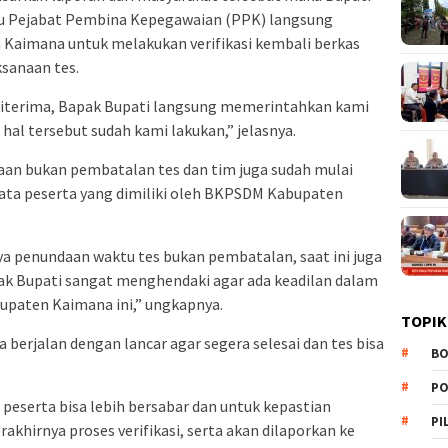
u Pejabat Pembina Kepegawaian (PPK) langsung
imana untuk melakukan verifikasi kembali berkas
sanaan tes.
i diterima, Bapak Bupati langsung memerintahkan kami
hal tersebut sudah kami lakukan,” jelasnya.
an bukan pembatalan tes dan tim juga sudah mulai
data peserta yang dimiliki oleh BKPSDM Kabupaten
nya penundaan waktu tes bukan pembatalan, saat ini juga
apak Bupati sangat menghendaki agar ada keadilan dalam
upaten Kaimana ini,” ungkapnya.
TOPIK
sa berjalan dengan lancar agar segera selesai dan tes bisa
BO
PO
peserta bisa lebih bersabar dan untuk kepastian
PI
khirnya proses verifikasi, serta akan dilaporkan ke