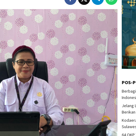
POS-P
Berbagi
Indones
Jelang 
Berikan
Kodaeral
Sulawes
64 OKP 