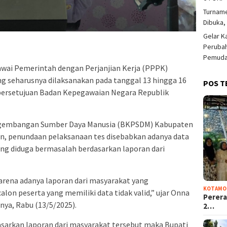
Turnam
Dibuka,
Gelar K
Perubah
Pemuda 
wai Pemerintah dengan Perjanjian Kerja (PPPK)
g seharusnya dilaksanakan pada tanggal 13 hingga 16
POS T
persetujuan Badan Kepegawaian Negara Republik
ngembangan Sumber Daya Manusia (BKPSDM) Kabupaten
, penundaan pelaksanaan tes disebabkan adanya data
ang diduga bermasalah berdasarkan laporan dari
karena adanya laporan dari masyarakat yang
KOTAMO
on peserta yang memiliki data tidak valid,” ujar Onna
Perera
nya, Rabu (13/5/2025).
2…
asarkan laporan dari masyarakat tersebut maka Bupati