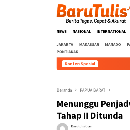
Loncat
ke
konten
NEWS
NASIONAL
INTERNATIONAL
JAKARTA
MAKASSAR
MANADO
P
PONTIANAK
Konten Spesial
Beranda
PAPUA BARAT
Menunggu Penjadw
Tahap II Ditunda
Barutulis Com