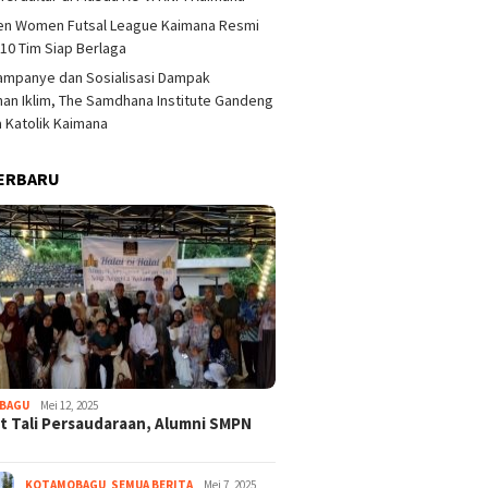
en Women Futsal League Kaimana Resmi
 10 Tim Siap Berlaga
ampanye dan Sosialisasi Dampak
an Iklim, The Samdhana Institute Gandeng
Katolik Kaimana
ERBARU
BAGU
Mei 12, 2025
t Tali Persaudaraan, Alumni SMPN
KOTAMOBAGU
,
SEMUA BERITA
Mei 7, 2025