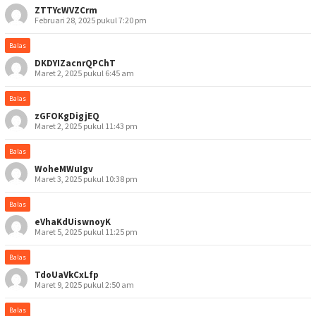
ZTTYcWVZCrm
Februari 28, 2025 pukul 7:20 pm
Balas
DKDYIZacnrQPChT
Maret 2, 2025 pukul 6:45 am
Balas
zGFOKgDigjEQ
Maret 2, 2025 pukul 11:43 pm
Balas
WoheMWuIgv
Maret 3, 2025 pukul 10:38 pm
Balas
eVhaKdUiswnoyK
Maret 5, 2025 pukul 11:25 pm
Balas
TdoUaVkCxLfp
Maret 9, 2025 pukul 2:50 am
Balas