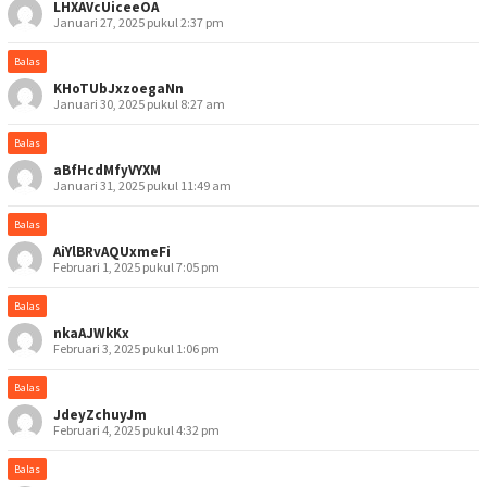
LHXAVcUiceeOA
Januari 27, 2025 pukul 2:37 pm
Balas
KHoTUbJxzoegaNn
Januari 30, 2025 pukul 8:27 am
Balas
aBfHcdMfyVYXM
Januari 31, 2025 pukul 11:49 am
Balas
AiYlBRvAQUxmeFi
Februari 1, 2025 pukul 7:05 pm
Balas
nkaAJWkKx
Februari 3, 2025 pukul 1:06 pm
Balas
JdeyZchuyJm
Februari 4, 2025 pukul 4:32 pm
Balas