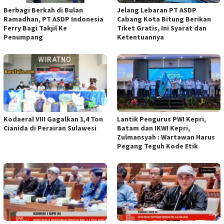
Berbagi Berkah di Bulan
Jelang Lebaran PT ASDP
Ramadhan, PT ASDP Indonesia
Cabang Kota Bitung Berikan
Ferry Bagi Takjil Ke
Tiket Gratis, Ini Syarat dan
Penumpang
Ketentuannya
Kodaeral VIII Gagalkan 1,4 Ton
Lantik Pengurus PWI Kepri,
Cianida di Perairan Sulawesi
Batam dan IKWI Kepri,
Zulmansyah : Wartawan Harus
Pegang Teguh Kode Etik