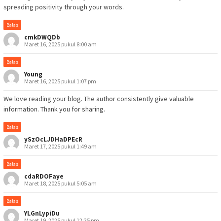
spreading positivity through your words.
Balas
cmkDWQDb
Maret 16, 2025 pukul 8:00 am
Balas
Young
Maret 16, 2025 pukul 1:07 pm
We love reading your blog. The author consistently give valuable
information. Thank you for sharing.
Balas
ySzOcLJDHaDPEcR
Maret 17, 2025 pukul 1:49 am
Balas
cdaRDOFaye
Maret 18, 2025 pukul 5:05 am
Balas
YLGnLypiDu
Maret 19, 2025 pukul 12:25 pm