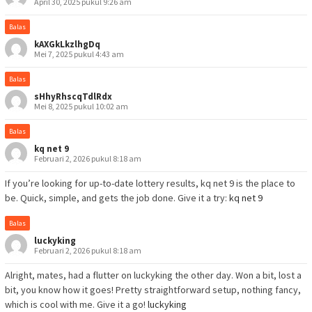
April 30, 2025 pukul 9:26 am
Balas
kAXGkLkzlhgDq
Mei 7, 2025 pukul 4:43 am
Balas
sHhyRhscqTdlRdx
Mei 8, 2025 pukul 10:02 am
Balas
kq net 9
Februari 2, 2026 pukul 8:18 am
If you’re looking for up-to-date lottery results, kq net 9 is the place to
be. Quick, simple, and gets the job done. Give it a try:
kq net 9
Balas
luckyking
Februari 2, 2026 pukul 8:18 am
Alright, mates, had a flutter on luckyking the other day. Won a bit, lost a
bit, you know how it goes! Pretty straightforward setup, nothing fancy,
which is cool with me. Give it a go!
luckyking