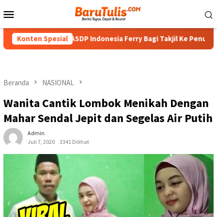
Loncat
Menu
ke
Mobile
konten
PT ASDP Indonesia Ferry Bagi Takjil Ke Penumpang
Konten Spesial
Jelan
Beranda
NASIONAL
Wanita Cantik Lombok Menikah Dengan
Mahar Sendal Jepit dan Segelas Air Putih
Admin
Juli 7, 2020
3341 Dilihat