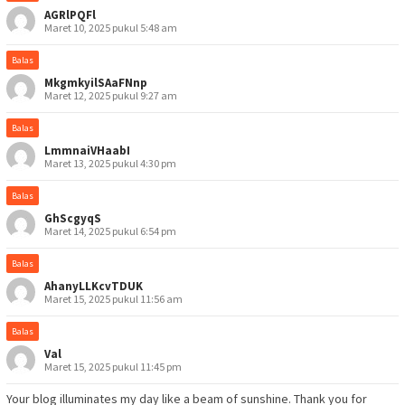
AGRlPQFl
Maret 10, 2025 pukul 5:48 am
Balas
MkgmkyilSAaFNnp
Maret 12, 2025 pukul 9:27 am
Balas
LmmnaiVHaabI
Maret 13, 2025 pukul 4:30 pm
Balas
GhScgyqS
Maret 14, 2025 pukul 6:54 pm
Balas
AhanyLLKcvTDUK
Maret 15, 2025 pukul 11:56 am
Balas
Val
Maret 15, 2025 pukul 11:45 pm
Your blog illuminates my day like a beam of sunshine. Thank you for