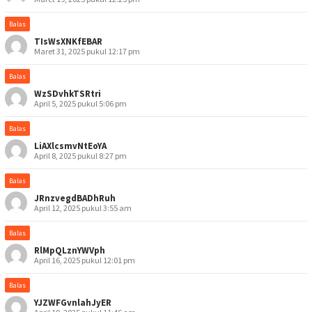
Balas
TIsWsXNKfEBAR
Maret 31, 2025 pukul 12:17 pm
Balas
WzSDvhkTSRtri
April 5, 2025 pukul 5:06 pm
Balas
LiAXlcsmvNtEoYA
April 8, 2025 pukul 8:27 pm
Balas
JRnzvegdBADhRuh
April 12, 2025 pukul 3:55 am
Balas
RlMpQLznYWVph
April 16, 2025 pukul 12:01 pm
Balas
YJZWFGvnlahJyER