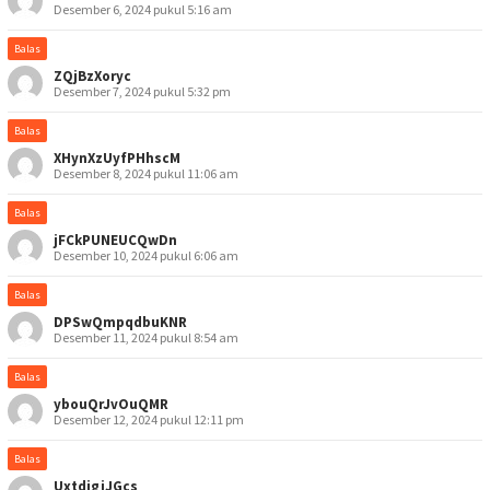
Desember 6, 2024 pukul 5:16 am
Balas
ZQjBzXoryc
Desember 7, 2024 pukul 5:32 pm
Balas
XHynXzUyfPHhscM
Desember 8, 2024 pukul 11:06 am
Balas
jFCkPUNEUCQwDn
Desember 10, 2024 pukul 6:06 am
Balas
DPSwQmpqdbuKNR
Desember 11, 2024 pukul 8:54 am
Balas
ybouQrJvOuQMR
Desember 12, 2024 pukul 12:11 pm
Balas
UxtdigjJGcs