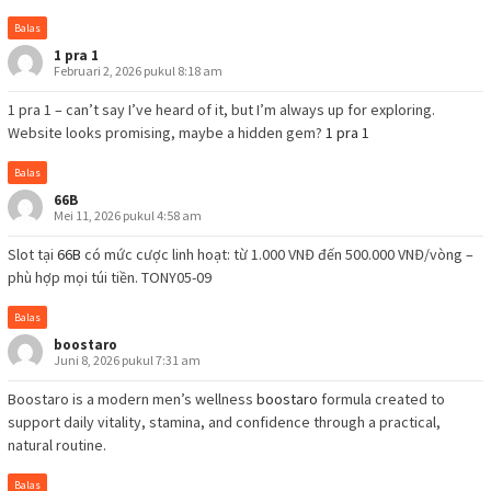
Balas
1 pra 1
Februari 2, 2026 pukul 8:18 am
1 pra 1 – can’t say I’ve heard of it, but I’m always up for exploring.
Website looks promising, maybe a hidden gem?
1 pra 1
Balas
66B
Mei 11, 2026 pukul 4:58 am
Slot tại
66B
có mức cược linh hoạt: từ 1.000 VNĐ đến 500.000 VNĐ/vòng –
phù hợp mọi túi tiền. TONY05-09
Balas
boostaro
Juni 8, 2026 pukul 7:31 am
Boostaro is a modern men’s wellness
boostaro
formula created to
support daily vitality, stamina, and confidence through a practical,
natural routine.
Balas