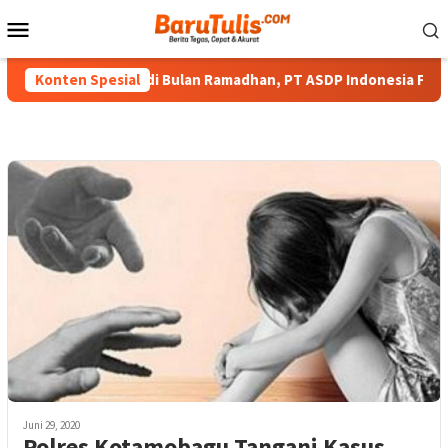
Loncat
Menu
ke
Mobile
konten
erbagi Berkah di Bulan Ramadhan, PT ASDP Indonesia Ferry Bagi 
Konten Spesial
Juni 29, 2020
Polres Kotamobagu Tangani Kasus