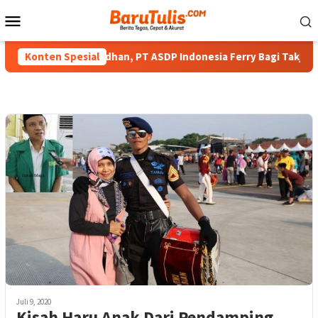
Loncat
Menu
ke
Mobile
konten
 di Bulan Ramadhan, PT ASDP Indonesia Ferry Bagi Takjil Ke Pe
Konten Spesial
Juli 9, 2020
Kisah Haru Anak Dari Pendamping