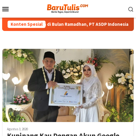
Loncat
Menu
ke
Mobile
konten
Berbagi Berkah di Bulan Ramadhan, PT ASDP Indonesia Ferry Bagi
Konten Spesial
Agustus 3, 2020
Kupinang Kau Dengan Akun Google