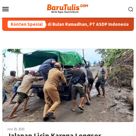
Loncat
Menu
ke
Mobile
konten
Berbagi Berkah di Bulan Ramadhan, PT ASDP Indonesia Ferry Bag
Konten Spesial
Juni 29, 2020
Jalanan Licin Karena Longsor,