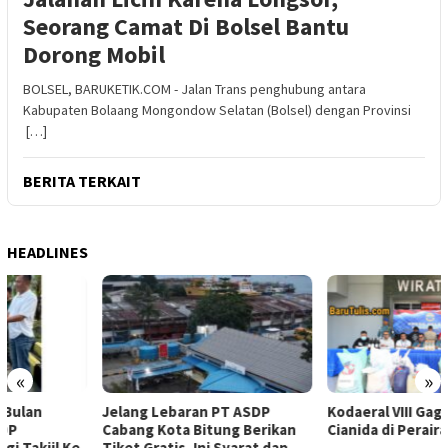
Seorang Camat Di Bolsel Bantu
Dorong Mobil
BOLSEL, BARUKETIK.COM - Jalan Trans penghubung antara
Kabupaten Bolaang Mongondow Selatan (Bolsel) dengan Provinsi
[…]
BERITA TERKAIT
HEADLINES
«
»
Jelang Lebaran PT ASDP
Kodaeral VIII Gagalkan 1,4 Ton
Cabang Kota Bitung Berikan
Cianida di Perairan Sulawesi
Tiket Gratis, Ini Syarat dan