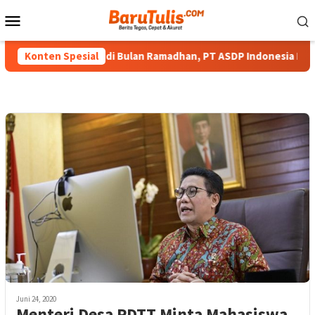
Loncat
Menu
ke
Mobile
konten
erbagi Berkah di Bulan Ramadhan, PT ASDP Indonesia Ferry Bagi
Konten Spesial
Juni 24, 2020
Menteri Desa PDTT Minta Mahasiswa